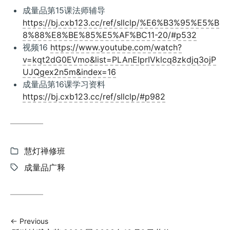
成量品第15课法师辅导
https://bj.cxb123.cc/ref/sllclp/%E6%B3%95%E5%B
8%88%E8%BE%85%E5%AF%BC11-20/#p532
视频16
https://www.youtube.com/watch?
v=kqt2dG0EVmo&list=PLAnEIprIVklcq8zkdjq3ojP
UJQgex2n5m&index=16
成量品第16课学习资料
https://bj.cxb123.cc/ref/sllclp/#p982
Categories:
慧灯禅修班
Tags:
成量品广释
Previous