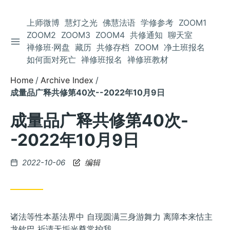
上师微博
慧灯之光
佛慧法语
学修参考
ZOOM1
ZOOM2
ZOOM3
ZOOM4
共修通知
聊天室
TOGGLE SIDEBAR
Skip
禅修班·网盘
藏历
共修存档
ZOOM
净土班报名
to
如何面对死亡
禅修班报名
禅修班教材
Content
Home
Archive Index
成量品广释共修第40次--2022年10月9日
成量品广释共修第40次-
-2022年10月9日
Posted
2022-10-06
编辑
on
诸法等性本基法界中 自现圆满三身游舞力 离障本来怙主
龙钦巴 祈请无垢光尊常护我