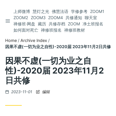
上师微博
慧灯之光
佛慧法语
学修参考
ZOOM1
ZOOM2
ZOOM3
ZOOM4
共修通知
聊天室
TOGGLE SIDEBAR
Skip
禅修班·网盘
藏历
共修存档
ZOOM
净土班报名
to
如何面对死亡
禅修班报名
禅修班教材
Content
Home
Archive Index
因果不虚(一切为业之自性)-2020届 2023年11月2日共修
因果不虚(一切为业之自
性)-2020届 2023年11月2
日共修
Posted
2023-11-01
编辑
on