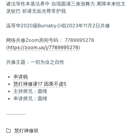
诸法等性本基法界中 自现圆满三身游舞力 离障本来怙主
龙钦巴 祈请无垢光尊常护我
温哥华2020届Burnaby小组2023年11月2日共修
网络共修Zoom房间号码： 7789995278
(
https://zoom.us/j/7789995278
)
共修主题：一切为业之自性
串讲稿
慧灯禅修课17 因果不虚5
主持师兄：圆维
串讲师兄：圆维
Categories:
慧灯禅修班