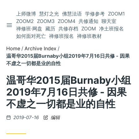
上师微博
慧灯之光
佛慧法语
学修参考
ZOOM1
ZOOM2
ZOOM3
ZOOM4
共修通知
聊天室
TOGGLE SIDEBAR
Skip
禅修班·网盘
藏历
共修存档
ZOOM
净土班报名
to
如何面对死亡
禅修班报名
禅修班教材
Content
Home
Archive Index
温哥华2015届Burnaby小组2019年7月16日共修 - 因果
不虚之一切都是业的自性
温哥华2015届Burnaby小组
2019年7月16日共修 - 因果
不虚之一切都是业的自性
Posted
2019-07-16
编辑
on