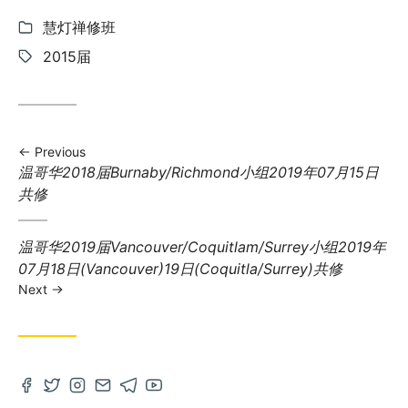
Categories:
慧灯禅修班
Tags:
2015届
Previous
Previous
温哥华2018届Burnaby/Richmond小组2019年07月15日
post:
共修
Next
温哥华2019届Vancouver/Coquitlam/Surrey小组2019年
post:
07月18日(Vancouver)19日(Coquitla/Surrey)共修
Next
Open
Open
Open
Contact
Open
Open