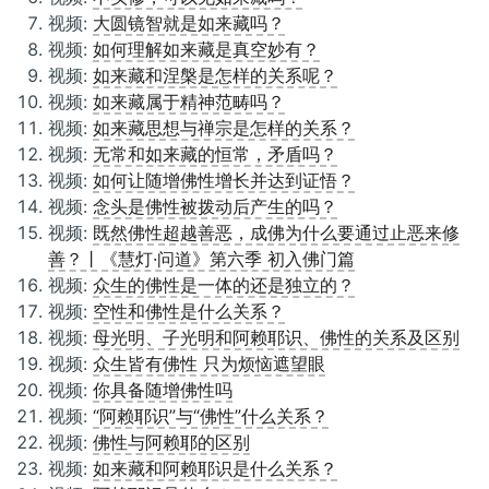
视频:
大圆镜智就是如来藏吗？
视频:
如何理解如来藏是真空妙有？
视频:
如来藏和涅槃是怎样的关系呢？
视频:
如来藏属于精神范畴吗？
视频:
如来藏思想与禅宗是怎样的关系？
视频:
无常和如来藏的恒常，矛盾吗？
视频:
如何让随增佛性增长并达到证悟？
视频:
念头是佛性被拨动后产生的吗？
视频:
既然佛性超越善恶，成佛为什么要通过止恶来修
善？丨《慧灯·问道》第六季 初入佛门篇
视频:
众生的佛性是一体的还是独立的？
视频:
空性和佛性是什么关系？
视频:
母光明、子光明和阿赖耶识、佛性的关系及区别
视频:
众生皆有佛性 只为烦恼遮望眼
视频:
你具备随增佛性吗
视频:
“阿赖耶识”与“佛性”什么关系？
视频:
佛性与阿赖耶的区别
视频:
如来藏和阿赖耶识是什么关系？