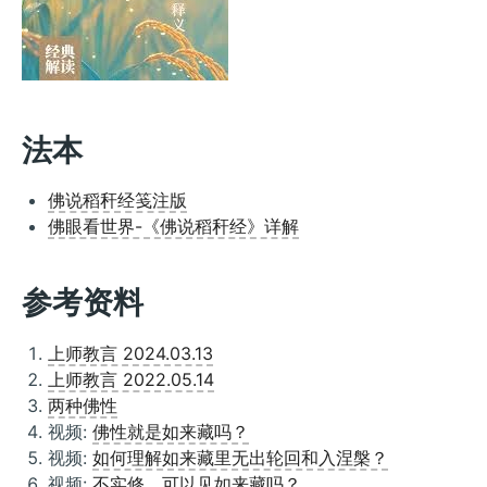
法本
佛说稻秆经笺注版
佛眼看世界-《佛说稻秆经》详解
参考资料
上师教言 2024.03.13
上师教言 2022.05.14
两种佛性
视频:
佛性就是如来藏吗？
视频:
如何理解如来藏里无出轮回和入涅槃？
视频:
不实修，可以见如来藏吗？