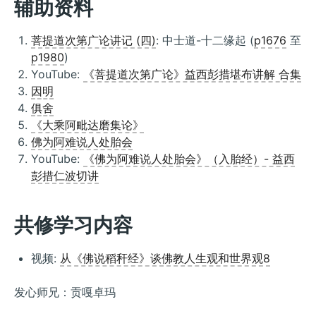
辅助资料
菩提道次第广论讲记 (四)
: 中士道-十二缘起 (
p1676
至
p1980
)
YouTube:
《菩提道次第广论》益西彭措堪布讲解 合集
因明
俱舍
《大乘阿毗达磨集论》
佛为阿难说人处胎会
YouTube:
《佛为阿难说人处胎会》（入胎经）- 益西
彭措仁波切讲
共修学习内容
视频:
从《佛说稻秆经》谈佛教人生观和世界观8
发心师兄：贡嘎卓玛