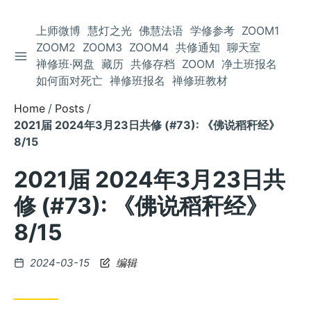
上师微博
慧灯之光
佛慧法语
学修参考
ZOOM1
ZOOM2
ZOOM3
ZOOM4
共修通知
聊天室
TOGGLE SIDEBAR
Skip
禅修班·网盘
藏历
共修存档
ZOOM
净土班报名
to
如何面对死亡
禅修班报名
禅修班教材
Content
Home
Posts
2021届 2024年3月23日共修 (#73): 《佛说稻秆经》
8/15
2021届 2024年3月23日共
修 (#73): 《佛说稻秆经》
8/15
Posted
2024-03-15
编辑
on