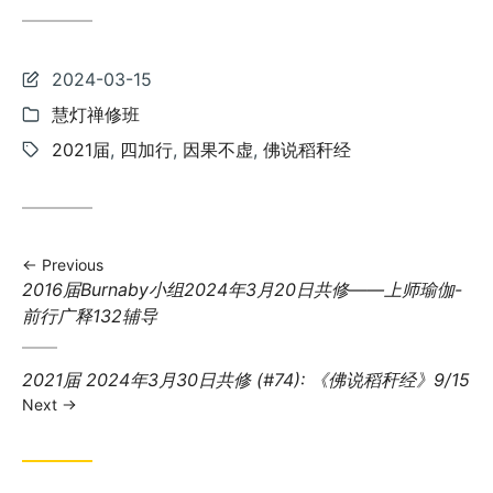
Last
2024-03-15
updated:
Categories:
慧灯禅修班
Tags:
2021届
,
四加行
,
因果不虚
,
佛说稻秆经
Previous
Previous
2016届Burnaby小组2024年3月20日共修——上师瑜伽-
post:
前行广释132辅导
Next
2021届 2024年3月30日共修 (#74): 《佛说稻秆经》9/15
post:
Next