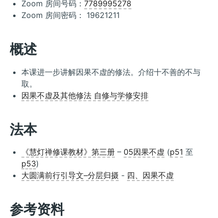
Zoom 房间号码：
7789995278
Zoom 房间密码： 19621211
概述
本课进一步讲解因果不虚的修法。介绍十不善的不与
取。
因果不虚及其他修法 自修与学修安排
法本
《慧灯禅修课教材》第三册
–
05因果不虚
(
p51
至
p53
)
大圆满前行引导文–分层归摄
-
四、因果不虚
参考资料