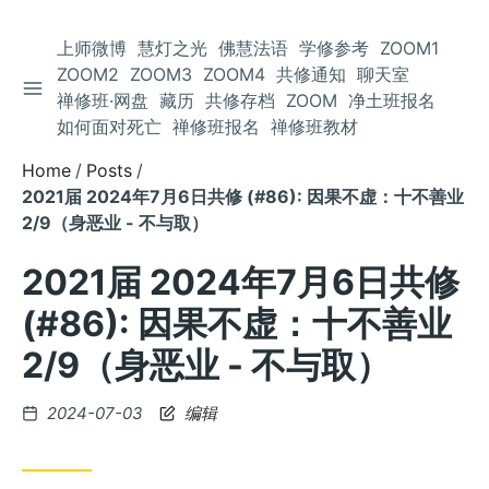
上师微博
慧灯之光
佛慧法语
学修参考
ZOOM1
ZOOM2
ZOOM3
ZOOM4
共修通知
聊天室
TOGGLE SIDEBAR
Skip
禅修班·网盘
藏历
共修存档
ZOOM
净土班报名
to
如何面对死亡
禅修班报名
禅修班教材
Content
Home
Posts
2021届 2024年7月6日共修 (#86): 因果不虚：十不善业
2/9（身恶业 - 不与取）
2021届 2024年7月6日共修
(#86): 因果不虚：十不善业
2/9（身恶业 - 不与取）
Posted
2024-07-03
编辑
on