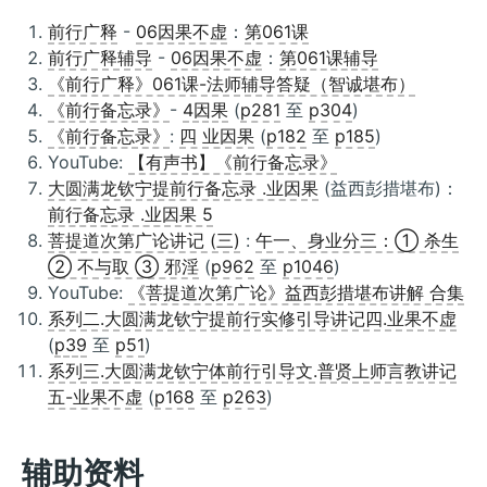
前行广释
-
06因果不虚
：
第061课
前行广释辅导
-
06因果不虚
：
第061课辅导
《前行广释》061课-法师辅导答疑（智诚堪布）
《前行备忘录》
-
4因果
(
p281
至
p304
)
《前行备忘录》
:
四 业因果
(
p182
至
p185
)
YouTube:
【有声书】《前行备忘录》
大圆满龙钦宁提前行备忘录 .业因果
(益西彭措堪布)：
前行备忘录 .业因果 5
菩提道次第广论讲记 (三)
:
午一、身业分三：① 杀生
② 不与取 ③ 邪淫
(
p962
至
p1046
)
YouTube:
《菩提道次第广论》益西彭措堪布讲解 合集
系列二.大圆满龙钦宁提前行实修引导讲记四.业果不虚
(
p39
至
p51
)
系列三.大圆满龙钦宁体前行引导文.普贤上师言教讲记
五-业果不虚
(
p168
至
p263
)
辅助资料