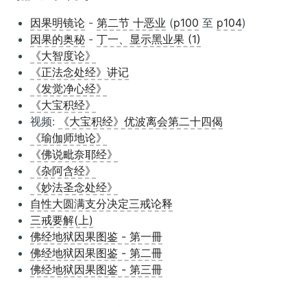
因果明镜论
-
第二节 十恶业
(
p100
至
p104
)
因果的奥秘
-
丁一、显示黑业果 (1)
《大智度论》
《正法念处经》讲记
《发觉净心经》
《大宝积经》
视频:
《大宝积经》优波离会第二十四偈
《瑜伽师地论》
《佛说毗奈耶经》
《杂阿含经》
《妙法圣念处经》
自性大圆满支分决定三戒论释
三戒要解(上)
佛经地狱因果图鉴 - 第一冊
佛经地狱因果图鉴 - 第二冊
佛经地狱因果图鉴 - 第三冊