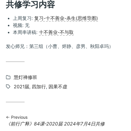
共修学习内容
上周复习:
复习-十不善业-杀生(思维导图)
视频:
无
本周串讲稿:
十不善业-不与取
发心师兄：第三组（小曹、烬静、彦男、秋阳卓玛）
Categories:
慧灯禅修班
Tags:
2021届
,
四加行
,
因果不虚
Previous
Previous
《前行广释》84课-2020届 2024年7月4日共修
post: