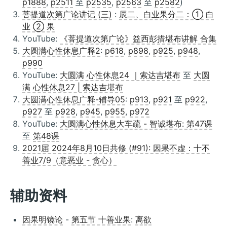
p1888
,
p2511
至
p2535
,
p2563
至
p2582
)
菩提道次第广论讲记 (三)
:
辰二、白业果分二：① 白
业 ② 果
YouTube:
《菩提道次第广论》益西彭措堪布讲解 合集
大圆满心性休息广释2
:
p618
,
p898
,
p925
,
p948
,
p990
YouTube:
大圆满 心性休息24 ｜索达吉堪布
至
大圆
满 心性休息27 | 索达吉堪布
大圆满心性休息广释-辅导05
:
p913
,
p921
至
p922
,
p927
至
p928
,
p945
,
p955
,
p972
YouTube:
大圆满心性休息大车疏 - 智诚堪布: 第47课
至
第48课
2021届 2024年8月10日共修 (#91): 因果不虚：十不
善业7/9（意恶业 - 贪心）
辅助资料
因果明镜论
-
第五节 十善业果
:
离欲