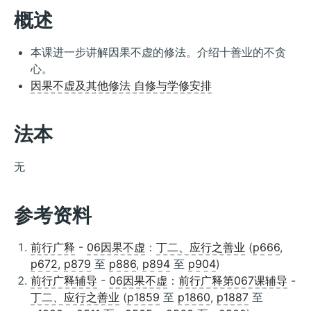
概述
本课进一步讲解因果不虚的修法。介绍十善业的不贪
心。
因果不虚及其他修法 自修与学修安排
法本
无
参考资料
前行广释
-
06因果不虚
：
丁二、应行之善业
(
p666
,
p672
,
p879
至
p886
,
p894
至
p904
)
前行广释辅导
-
06因果不虚
：
前行广释第067课辅导
-
丁二、应行之善业
(
p1859
至
p1860
,
p1887
至