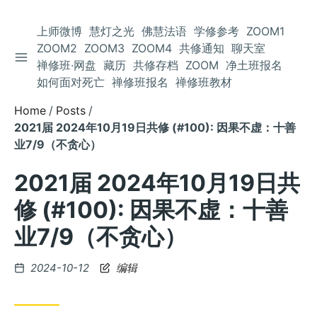
上师微博
慧灯之光
佛慧法语
学修参考
ZOOM1
ZOOM2
ZOOM3
ZOOM4
共修通知
聊天室
TOGGLE SIDEBAR
Skip
禅修班·网盘
藏历
共修存档
ZOOM
净土班报名
to
如何面对死亡
禅修班报名
禅修班教材
Content
Home
Posts
2021届 2024年10月19日共修 (#100): 因果不虚：十善
业7/9（不贪心）
2021届 2024年10月19日共
修 (#100): 因果不虚：十善
业7/9（不贪心）
Posted
2024-10-12
编辑
on