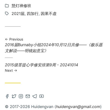
Categories:
慧灯禅修班
Tags:
2021届
,
四加行
,
因果不虚
Previous
Previous
2016届Burnaby小组2024年10月12日共修——《极乐愿
post:
文解说——明镜如意宝》
Next
2015级菩提心学修安排第9周 - 20241014
post:
Next
Open
Open
Open
Contact
Open
Open
Facebook
Twitter
Instagram
via
Telegram
Youtube
© 2017-2026 Huidengvan (
huidengvan@gmail.com
)
account
account
account
Email
account
account