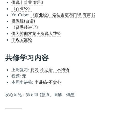
佛说十善业道经6
《百业经》
YouTube:
《百业经》·索达吉堪布口译 有声书
贤愚经(白话)
《贤愚经讲记》
佛为娑伽罗龙王所说大乘经
中观宝鬘论
共修学习内容
上周复习:
复习-不恶语、不绮语
视频:
无
本周串讲稿:
串讲稿-不贪心
发心师兄：第五组 (慧贞、圆解、傳墨)