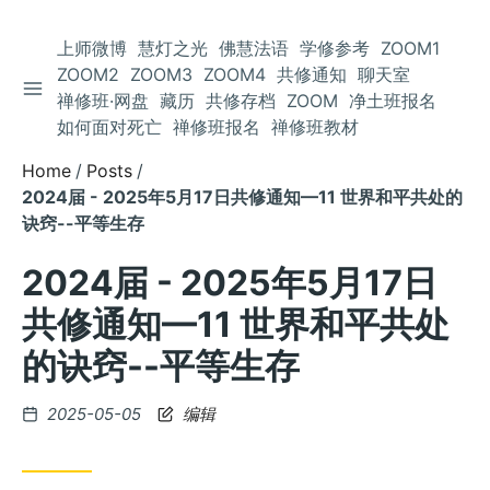
上师微博
慧灯之光
佛慧法语
学修参考
ZOOM1
ZOOM2
ZOOM3
ZOOM4
共修通知
聊天室
TOGGLE SIDEBAR
Skip
禅修班·网盘
藏历
共修存档
ZOOM
净土班报名
to
如何面对死亡
禅修班报名
禅修班教材
Content
Home
Posts
2024届 - 2025年5月17日共修通知—11 世界和平共处的
诀窍--平等生存
2024届 - 2025年5月17日
共修通知—11 世界和平共处
的诀窍--平等生存
Posted
2025-05-05
编辑
on