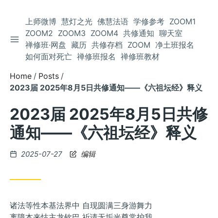
上师微博
慧灯之光
佛慧法语
学修参考
ZOOM1
ZOOM2
ZOOM3
ZOOM4
共修通知
聊天室
TOGGLE SIDEBAR
Skip
禅修班·网盘
藏历
共修存档
ZOOM
净土班报名
to
如何面对死亡
禅修班报名
禅修班教材
Content
Home
Posts
2023届 2025年8月5日共修通知——《六祖坛经》释义
2023届 2025年8月5日共修
通知——《六祖坛经》释义
Posted
2025-07-27
编辑
on
诸法等性本基法界中 自现圆满三身游舞力
离障本来怙主龙钦巴 祈请无垢光尊常护我