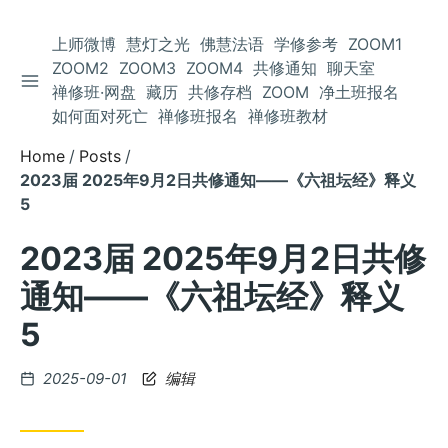
上师微博
慧灯之光
佛慧法语
学修参考
ZOOM1
ZOOM2
ZOOM3
ZOOM4
共修通知
聊天室
TOGGLE SIDEBAR
Skip
禅修班·网盘
藏历
共修存档
ZOOM
净土班报名
to
如何面对死亡
禅修班报名
禅修班教材
Content
Home
Posts
2023届 2025年9月2日共修通知——《六祖坛经》释义
5
2023届 2025年9月2日共修
通知——《六祖坛经》释义
5
Posted
2025-09-01
编辑
on