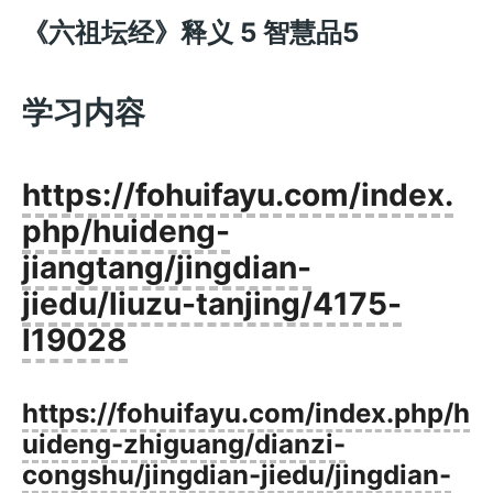
《六祖坛经》释义 5 智慧品5
学习内容
https://fohuifayu.com/index.
php/huideng-
jiangtang/jingdian-
jiedu/liuzu-tanjing/4175-
l19028
https://fohuifayu.com/index.php/h
uideng-zhiguang/dianzi-
congshu/jingdian-jiedu/jingdian-