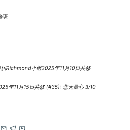
ies:
修班
届Richmond小组2025年11月10日共修
2025年11月15日共修 (#35): 悲无量心 3/10
en
Contact
Open
Open