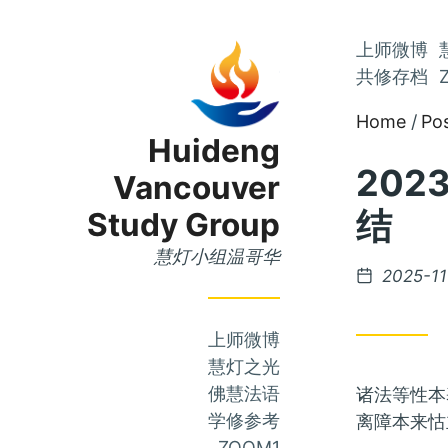
Skip
上师微博
Skip
to
共修存档
to
Main
Home
Po
Content
Menu
Huideng
202
Vancouver
结
Study Group
慧灯小组温哥华
Posted
2025-11
on
上师微博
慧灯之光
佛慧法语
诸法等性本
学修参考
离障本来怙
ZOOM1