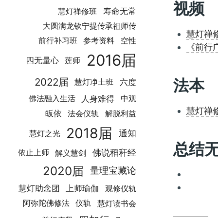
视频
寿命无常
慧灯禅修班
大圆满龙钦宁提传承祖师传
慧灯禅修课
前行补习班
空性
参考资料
《前行广
2016届
四无量心
莲师
2022届
法本
六度
慧灯净土班
人身难得
佛法融入生活
中观
慧灯禅
皈依
法会仪轨
解脱利益
2018届
通知
慧灯之光
总结
佛说稻秆经
解义慧剑
依止上师
2020届
量理宝藏论
慧灯助念团
上师瑜伽
观修仪轨
慧灯读书会
阿弥陀佛修法
仪轨