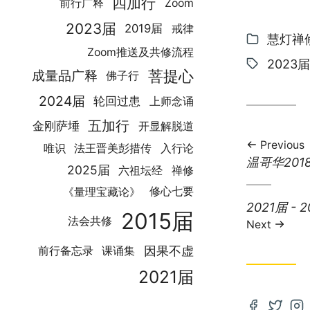
四加行
前行广释
Zoom
2023届
2019届
戒律
Categor
慧灯禅
Zoom推送及共修流程
Tags:
2023届
菩提心
成量品广释
佛子行
2024届
轮回过患
上师念诵
五加行
金刚萨埵
开显解脱道
Previous
法王晋美彭措传
唯识
入行论
Previous
温哥华2018
2025届
禅修
六祖坛经
post:
修心七要
《量理宝藏论》
Next
2021届 - 
2015届
法会共修
post:
Next
因果不虚
前行备忘录
课诵集
2021届
Open
Open
Op