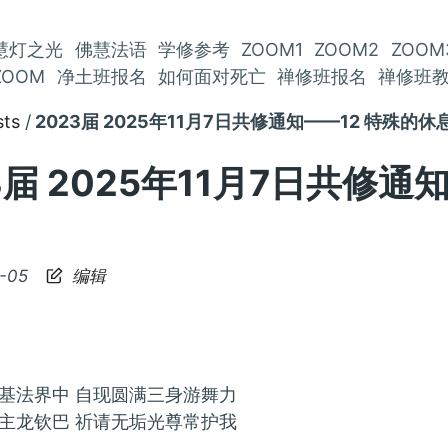
慧灯之光
佛慧法语
学修参考
ZOOM1
ZOOM2
ZOOM
ZOOM
净土班报名
如何面对死亡
禅修班报名
禅修班
sts
2023届 2025年11月7日共修通知——12 特殊的
3届 2025年11月7日共修
-05
编辑
基法界中 自现圆满三身游舞力
主龙钦巴 祈请无垢光尊常护我