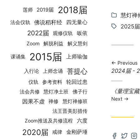
2018届
2019届
莲师
Categor
慧灯禅
佛说稻秆经
四无量心
法会仪轨
Tags:
2025届
2022届
皈依
观修仪轨
解义慧剑
Zoom
解脱利益
2015届
上师瑜伽
课诵集
Previous
菩提心
Previous
2024届 -
入行论
上师念诵
post:
轮回过患
仪轨
参考资料
Next
《量理宝藏论
法会共修
慧灯净土班
佛子行
post:
Next
因果不虚
禅修
慧灯禅修班
法王晋美彭措传
六度
Zoom推送及共修流程
2020届
金刚萨埵
戒律
Open
Open
Op