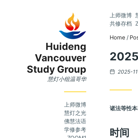
Skip
上师微博
Skip
to
共修存档
to
Main
Home
Po
Content
Menu
Huideng
202
Vancouver
Study Group
Posted
2025-11
on
慧灯小组温哥华
上师微博
诸法等性本
慧灯之光
佛慧法语
学修参考
时间
ZOOM1