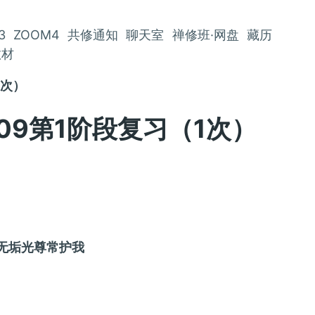
3
ZOOM4
共修通知
聊天室
禅修班·网盘
藏历
教材
1次）
--09第1阶段复习（1次）
请无垢光尊常护我