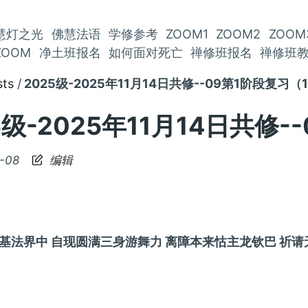
慧灯之光
佛慧法语
学修参考
ZOOM1
ZOOM2
ZOOM
ZOOM
净土班报名
如何面对死亡
禅修班报名
禅修班
sts
2025级-2025年11月14日共修--09第1阶段复习（
5级-2025年11月14日共修
-08
编辑
基法界中 自现圆满三身游舞力 离障本来怙主龙钦巴 祈