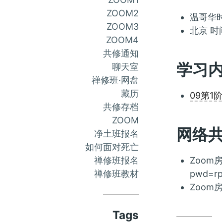
ZOOM2
温哥华时
ZOOM3
北京 时
ZOOM4
共修通知
学习
聊天室
禅修班·网盘
藏历
09第1
共修存档
ZOOM
网络
净土班报名
如何面对死亡
Zoom房
禅修班报名
pwd=r
禅修班教材
Zoom房
Tags