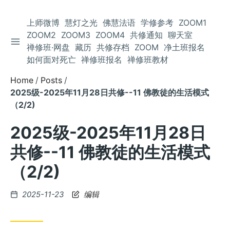
上师微博
慧灯之光
佛慧法语
学修参考
ZOOM1
ZOOM2
ZOOM3
ZOOM4
共修通知
聊天室
TOGGLE SIDEBAR
Skip
禅修班·网盘
藏历
共修存档
ZOOM
净土班报名
to
如何面对死亡
禅修班报名
禅修班教材
Content
Home
Posts
2025级-2025年11月28日共修--11 佛教徒的生活模式
（2/2)
2025级-2025年11月28日
共修--11 佛教徒的生活模式
（2/2)
Posted
2025-11-23
编辑
on