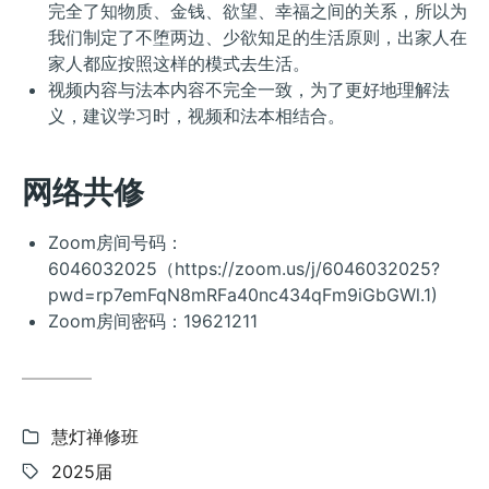
完全了知物质、金钱、欲望、幸福之间的关系，所以为
我们制定了不堕两边、少欲知足的生活原则，出家人在
家人都应按照这样的模式去生活。
视频内容与法本内容不完全一致，为了更好地理解法
义，建议学习时，视频和法本相结合。
网络共修
Zoom房间号码：
6046032025（https://zoom.us/j/6046032025?
pwd=rp7emFqN8mRFa40nc434qFm9iGbGWl.1)
Zoom房间密码：19621211
Categories:
慧灯禅修班
Tags:
2025届