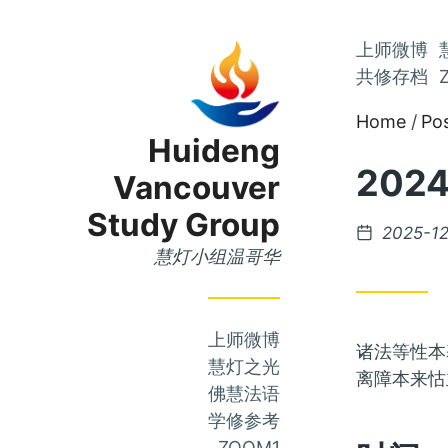
Skip
上师微博
Skip
to
共修存档
to
Main
Home
Po
Content
Menu
Huideng
202
Vancouver
Study Group
Posted
2025-1
on
慧灯小组温哥华
上师微博
诸法等性本
慧灯之光
离障本来怙
佛慧法语
学修参考
ZOOM1