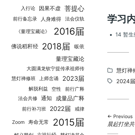
菩提心
因果不虚
入行论
学习
人身难得
前行备忘录
法会仪轨
2016届
《量理宝藏论》
14 暂生
2018届
佛说稻秆经
皈依
量理宝藏论
大圆满龙钦宁提传承祖师传
Categor
慧灯禅
2023届
慧灯禅修班
上师念诵
Tags:
2024
空性
前行广释
解脱利益
成量品广释
通知
法会共修
2022届
前行补习班
戒律
Previous
2015届
寿命无常
Zoom
Previous
晨起打坐共
post:
解义慧剑
慧灯读书会
六祖坛经