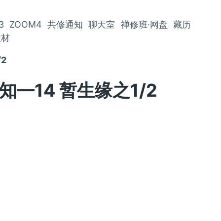
3
ZOOM4
共修通知
聊天室
禅修班·网盘
藏历
教材
/2
通知—14 暂生缘之1/2