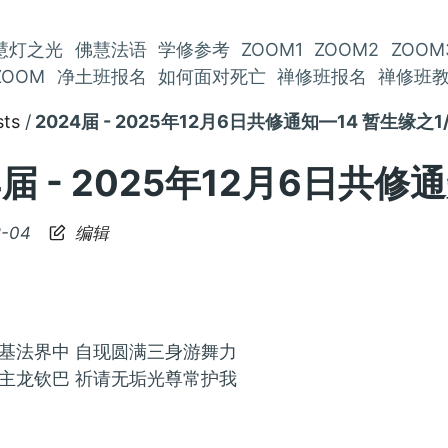
慧灯之光
佛慧法语
学修参考
ZOOM1
ZOOM2
ZOOM
ZOOM
净土班报名
如何面对死亡
禅修班报名
禅修班
sts
2024届 - 2025年12月6日共修通知—14 暂生缘之1
4届 - 2025年12月6日共修
2-04
编辑
基法界中 自现圆满三身游舞力
主龙钦巴 祈请无垢光尊常护我