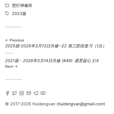
Categories:
慧灯禅修班
Tags:
2023届
Previous
Previous
2025级-2026年3月13日共修--22 第三阶段复习（1次）
post:
Next
2021届 - 2026年3月14日共修 (#49): 愿菩提心 2/4
post:
Next
Open
Open
Open
Contact
Open
Open
Facebook
Twitter
Instagram
via
Telegram
Youtube
© 2017-2026 Huidengvan (
huidengvan@gmail.com
)
account
account
account
Email
account
account
in
in
in
in
in