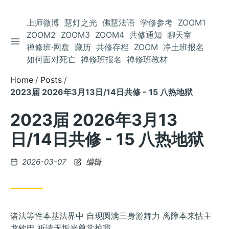
上师微博
慧灯之光
佛慧法语
学修参考
ZOOM1
ZOOM2
ZOOM3
ZOOM4
共修通知
聊天室
TOGGLE SIDEBAR
Skip
禅修班·网盘
藏历
共修存档
ZOOM
净土班报名
to
如何面对死亡
禅修班报名
禅修班教材
Content
Home
Posts
2023届 2026年3月13日/14日共修 - 15 八热地狱
2023届 2026年3月13
日/14日共修 - 15 八热地狱
Posted
2026-03-07
编辑
on
诸法等性本基法界中 自现圆满三身游舞力 离障本来怙主
龙钦巴 祈请无垢光尊常护我