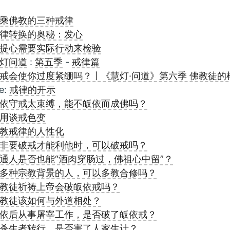
乘佛教的三种戒律
律转换的奥秘：发心
提心需要实际行动来检验
灯问道
:
第五季
-
戒律篇
戒会使你过度紧绷吗？丨《慧灯·问道》第六季 佛教徒的
e:
戒律的开示
依守戒太束缚，能不皈依而成佛吗？
用谈戒色变
教戒律的人性化
非要破戒才能利他时，可以破戒吗？
通人是否也能“酒肉穿肠过，佛祖心中留”？
多种宗教背景的人，可以多教合修吗？
教徒祈祷上帝会破皈依戒吗？
教徒该如何与外道相处？
依后从事屠宰工作，是否破了皈依戒？
杀生者转行，是否害了人家生计？