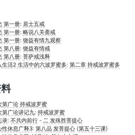
光 第一册
:
居士五戒
光 第一册
:
略说八关斋戒
光 第一册
:
饶益有情九观察
光 第八册
:
饶益有情戒
光 第八册
:
菩萨戒浅释
入生活2 生活中的六波罗蜜多
:
第二章 持戒波罗蜜多
资料
次第广论 持戒波罗蜜
次第广论讲记九
:
持戒波罗蜜
忘录
:
不共内前行
-
二 发殊胜菩提心
心性休息广释3
:
第八品 发菩提心
(
第五十三课
)