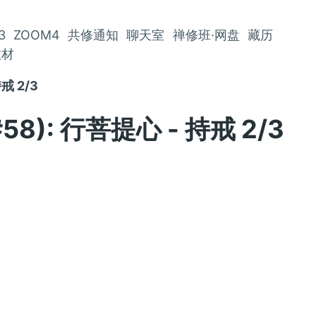
3
ZOOM4
共修通知
聊天室
禅修班·网盘
藏历
教材
戒 2/3
58): 行菩提心 - 持戒 2/3