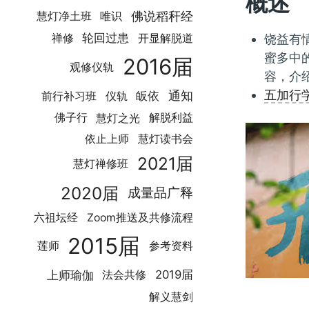
概述
佛说稻秆经
慧灯净土班
唯识
轮回过患
禅修
开显解脱道
饶益有
蜜多中
2016届
观修仪轨
容，介
五加行
通知
皈依
前行补习班
仪轨
慧灯之光
佛子行
解脱利益
慧灯读书会
依止上师
2021届
慧灯禅修班
2020届
成量品广释
六祖坛经
Zoom推送及共修流程
2015届
莲师
参考资料
2019届
上师瑜伽
法会共修
解义慧剑