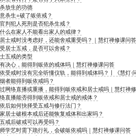
杀放生的功德
意杀生=破了皈依戒？
官判犯人死刑是否犯杀生戒？
什么在家人不能看出家人的戒律？
居士戒时没考虑好，还能舍戒重受吗？｜慧灯禅修课问
受居士五戒，是否可以舍戒？
士五戒的类型
有决心，能得到皈依的戒体吗｜慧灯禅修课问答
依受戒时没有完全听懂仪轨，能得到戒体吗？丨《慧灯·
烟者能得到皈依戒吗？
过网络直播或重播，能得到皈依戒和居士戒吗｜慧灯禅
络直播能否得到皈依戒和居士戒的戒体？
依后如何抉择受五戒与修行法门？
家居士破根本戒后还能恢复戒体和出家吗？
五戒后破戒可以再受吗？
师学艺时需下跪行礼，会破皈依戒吗｜慧灯禅修课问答