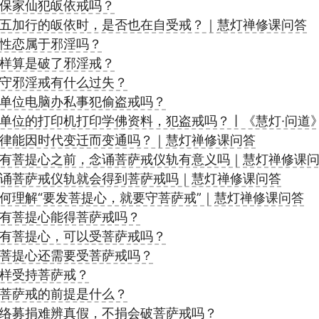
保家仙犯皈依戒吗？
五加行的皈依时，是否也在自受戒？｜慧灯禅修课问答
性恋属于邪淫吗？
样算是破了邪淫戒？
守邪淫戒有什么过失？
单位电脑办私事犯偷盗戒吗？
单位的打印机打印学佛资料，犯盗戒吗？丨《慧灯·问道》
律能因时代变迁而变通吗？｜慧灯禅修课问答
有菩提心之前，念诵菩萨戒仪轨有意义吗｜慧灯禅修课
诵菩萨戒仪轨就会得到菩萨戒吗｜慧灯禅修课问答
何理解“要发菩提心，就要守菩萨戒”｜慧灯禅修课问答
有菩提心能得菩萨戒吗？
有菩提心，可以受菩萨戒吗？
菩提心还需要受菩萨戒吗？
样受持菩萨戒？
菩萨戒的前提是什么？
络募捐难辨真假，不捐会破菩萨戒吗？