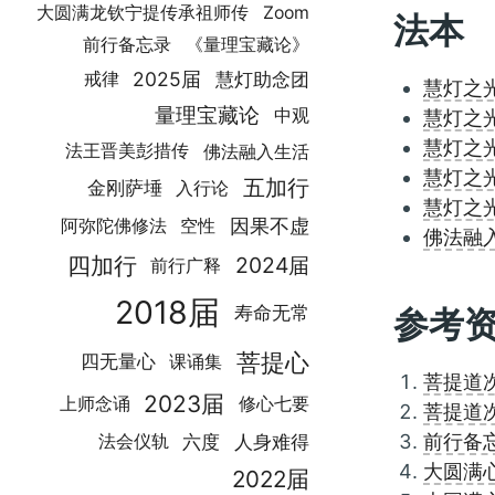
大圆满龙钦宁提传承祖师传
Zoom
法本
前行备忘录
《量理宝藏论》
2025届
慧灯助念团
戒律
慧灯之
量理宝藏论
中观
慧灯之
慧灯之
法王晋美彭措传
佛法融入生活
慧灯之
五加行
金刚萨埵
入行论
慧灯之
因果不虚
空性
阿弥陀佛修法
佛法融
四加行
2024届
前行广释
2018届
寿命无常
参考
菩提心
四无量心
课诵集
菩提道
2023届
修心七要
上师念诵
菩提道
前行备
人身难得
六度
法会仪轨
大圆满
2022届