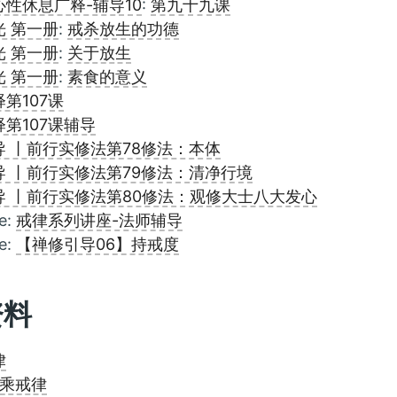
性休息广释-辅导10
:
第九十九课
光 第一册
:
戒杀放生的功德
光 第一册
:
关于放生
光 第一册
:
素食的意义
第107课
第107课辅导
导 丨前行实修法第78修法：本体
导 丨前行实修法第79修法：清净行境
导 丨前行实修法第80修法：观修大士八大发心
e:
戒律系列讲座-法师辅导
e:
【禅修引导06】持戒度
资料
律
乘戒律