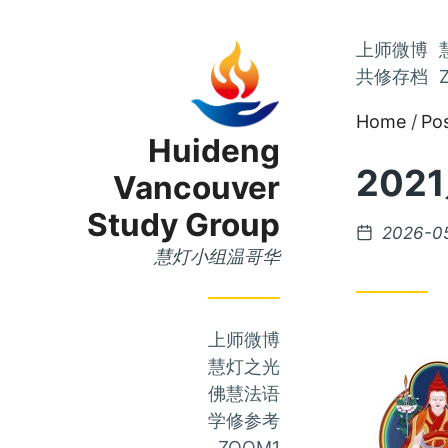
Skip
上师微博
Skip
to
共修存档
to
Main
Home
Po
Content
Menu
Huideng
2021
Vancouver
Study Group
Posted
2026-0
on
慧灯小组温哥华
上师微博
慧灯之光
佛慧法语
学修参考
ZOOM1