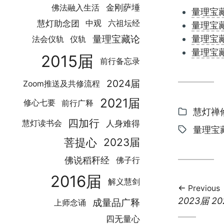
金刚萨埵
佛法融入生活
量理宝藏
慧灯助念团
中观
六祖坛经
量理宝藏
量理宝藏
量理宝藏论
法会仪轨
仪轨
量理宝藏
2015届
前行备忘录
2024届
Zoom推送及共修流程
2021届
修心七要
前行广释
Categor
慧灯禅
四加行
人身难得
慧灯读书会
Tags:
量理宝
菩提心
2023届
佛说稻秆经
佛子行
2016届
解义慧剑
Previous
Previous
2023届 
成量品广释
上师念诵
post:
四无量心