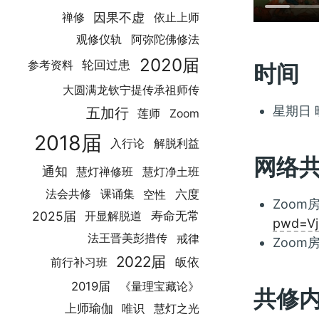
因果不虚
禅修
依止上师
观修仪轨
阿弥陀佛修法
2020届
轮回过患
参考资料
时间
大圆满龙钦宁提传承祖师传
星期日 晚
五加行
莲师
Zoom
2018届
入行论
解脱利益
网络
通知
慧灯禅修班
慧灯净土班
空性
六度
法会共修
课诵集
Zoom房
2025届
寿命无常
开显解脱道
pwd=V
法王晋美彭措传
戒律
Zoom房
2022届
皈依
前行补习班
2019届
《量理宝藏论》
共修内
上师瑜伽
慧灯之光
唯识