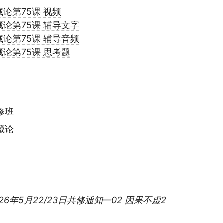
论第75课 视频
论第75课 辅导文字
论第75课 辅导音频
论第75课 思考题
ies:
修班
藏论
2026年5月22/23日共修通知—02 因果不虚2