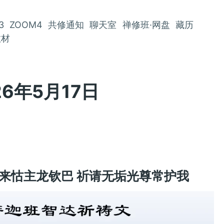
3
ZOOM4
共修通知
聊天室
禅修班·网盘
藏历
教材
6年5月17日
本来怙主龙钦巴 祈请无垢光尊常护我