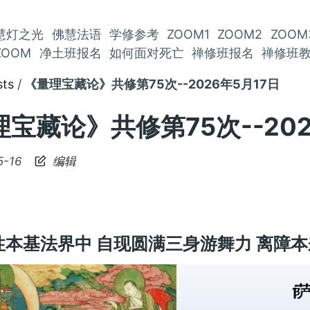
慧灯之光
佛慧法语
学修参考
ZOOM1
ZOOM2
ZOOM
ZOOM
净土班报名
如何面对死亡
禅修班报名
禅修班
sts
《量理宝藏论》共修第75次--2026年5月17日
宝藏论》共修第75次--202
5-16
编辑
性本基法界中 自现圆满三身游舞力 离障