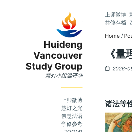
Skip
上师微博
Skip
to
共修存档
to
Main
Home
Po
Content
Menu
Huideng
《量理
Vancouver
Study Group
Posted
2026-0
on
慧灯小组温哥华
上师微博
诸法等
慧灯之光
佛慧法语
学修参考
ZOOM1