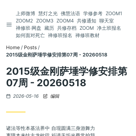
上师微博
慧灯之光
佛慧法语
学修参考
ZOOM1
ZOOM2
ZOOM3
ZOOM4
共修通知
聊天室
TOGGLE SIDEBAR
Skip
禅修班·网盘
藏历
共修存档
ZOOM
净土班报名
to
如何面对死亡
禅修班报名
禅修班教材
Content
Home
Posts
2015级金刚萨埵学修安排第07周 - 20260518
2015级金刚萨埵学修安排第
07周 - 20260518
Posted
2026-05-16
编辑
on
诸法等性本基法界中 自现圆满三身游舞力
离障本来怙主龙钦巴 祈请无垢光尊常护我