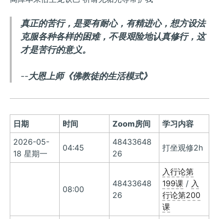
真正的苦行，是要有耐心，有精进心，想方设法
克服各种各样的困难，不畏艰险地认真修行，这
才是苦行的意义。
--
大恩上师《佛教徒的生活模式》
日期
时间
Zoom房间
学习内容
2026-05-
48433648
04:45
打坐观修2h
18 星期一
26
入行论第
48433648
199课
/
入
08:00
26
行论第200
课