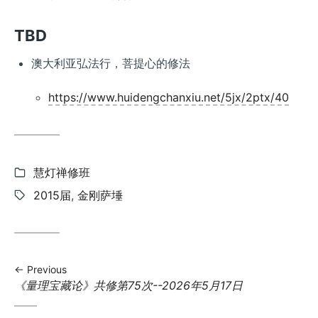
TBD
澳大利亚弘法行，菩提心的修法
https://www.huidengchanxiu.net/5jx/2ptx/40
Categories:
慧灯禅修班
Tags:
2015届
,
金刚萨埵
Previous
Previous
《量理宝藏论》共修第75次--2026年5月17日
post: