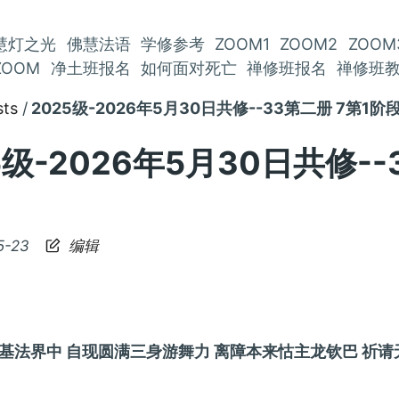
慧灯之光
佛慧法语
学修参考
ZOOM1
ZOOM2
ZOOM
ZOOM
净土班报名
如何面对死亡
禅修班报名
禅修班
sts
2025级-2026年5月30日共修--33第二册 7第1
5级-2026年5月30日共修-
5-23
编辑
基法界中 自现圆满三身游舞力 离障本来怙主龙钦巴 祈