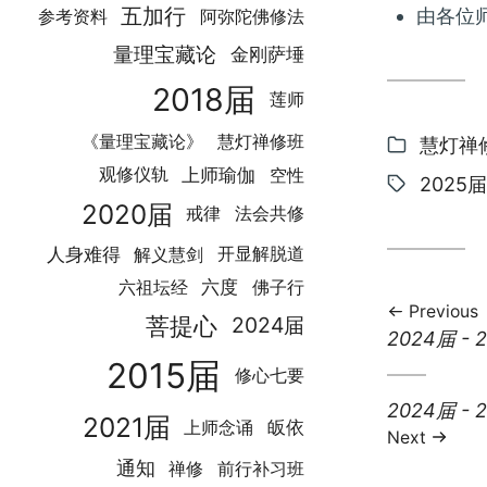
五加行
由各位
参考资料
阿弥陀佛修法
量理宝藏论
金刚萨埵
2018届
莲师
《量理宝藏论》
慧灯禅修班
Categor
慧灯禅
上师瑜伽
空性
观修仪轨
Tags:
2025届
2020届
戒律
法会共修
人身难得
解义慧剑
开显解脱道
六度
六祖坛经
佛子行
Previous
菩提心
2024届
Previous
2024届 
post:
2015届
修心七要
Next
2024届 
2021届
皈依
上师念诵
post:
Next
通知
禅修
前行补习班