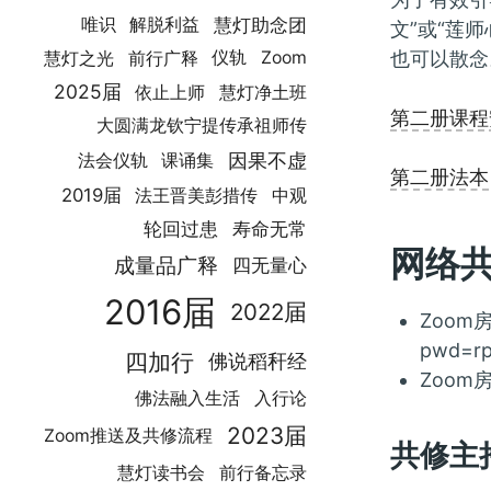
慧灯助念团
唯识
解脱利益
文”或“莲
也可以散念
慧灯之光
前行广释
仪轨
Zoom
2025届
依止上师
慧灯净土班
第二册课程
大圆满龙钦宁提传承祖师传
因果不虚
法会仪轨
课诵集
第二册法本
2019届
法王晋美彭措传
中观
轮回过患
寿命无常
网络
成量品广释
四无量心
2016届
2022届
Zoom房
pwd=r
四加行
佛说稻秆经
Zoom房
佛法融入生活
入行论
2023届
Zoom推送及共修流程
共修主
慧灯读书会
前行备忘录