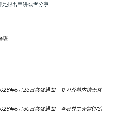
师兄报名串讲或者分享
ies:
修班
- 2026年5月23日共修通知—复习外器内情无常
- 2026年5月30日共修通知—圣者尊主无常(1/3)