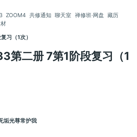
3
ZOOM4
共修通知
聊天室
禅修班·网盘
藏历
教材
阶段复习（1次）
-33第二册 7第1阶段复习（1
请无垢光尊常护我