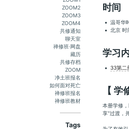
时间
ZOOM2
ZOOM3
温哥华时
ZOOM4
北京 时
共修通知
聊天室
禅修班·网盘
学习
藏历
共修存档
33第二
ZOOM
净土班报名
如何面对死亡
【 学
禅修班报名
禅修班教材
本册学修，
享”过渡，
Tags
为了有效引