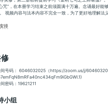
师心咒”，在本册学习结束之前须圆满十万遍。念诵最好能
。 视频内容与法本内容不完全一致，为了更好地理解法
安排
共修
间号码： 6046032025（https://zoom.us/j/60460320
p7emFqN8mRFa40nc434qFm9iGbGWl.1)
间密码：19621211
持小组