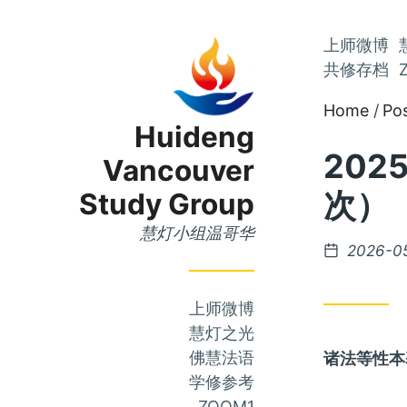
Skip
上师微博
Skip
to
共修存档
to
Main
Home
Po
Content
Menu
Huideng
202
Vancouver
次）
Study Group
慧灯小组温哥华
Posted
2026-0
on
上师微博
慧灯之光
佛慧法语
诸法等性本
学修参考
ZOOM1