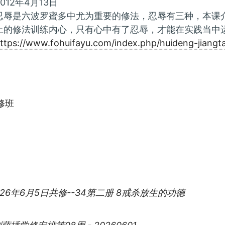
012年4月13日
忍辱是六波罗蜜多中尤为重要的修法，忍辱有三种，本课
上的修法训练内心，只有心中有了忍辱，才能在实践当中
ttps://www.fohuifayu.com/index.php/huideng-jiangta
ies:
修班
2026年6月5日共修--34第二册 8戒杀放生的功德