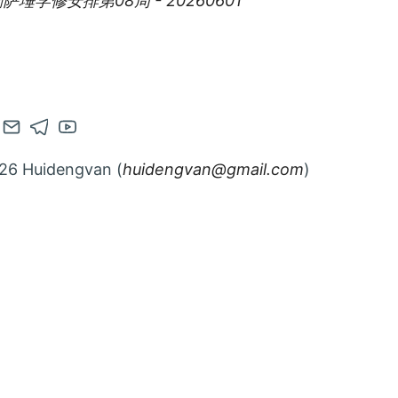
萨埵学修安排第08周 - 20260601
en
Contact
Open
Open
k
r
stagram
via
Telegram
Youtube
26 Huidengvan (
huidengvan@gmail.com
)
nt
count
Email
account
account
in
in
w
new
new
b
tab
tab