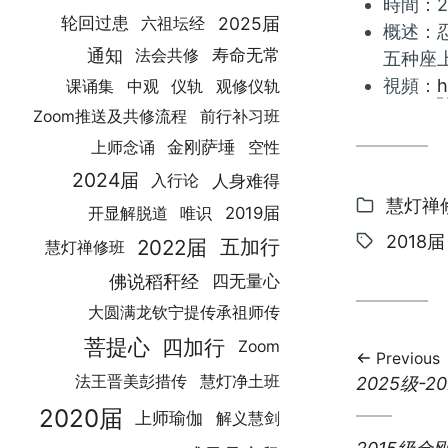
時間：2
2025届
轮回过患
六祖坛经
概述：
通知
寿命无常
法会共修
五种座
視頻：
h
课诵集
中观
仪轨
观修仪轨
前行补习班
Zoom推送及共修流程
金刚萨埵
空性
上师念诵
2024届
人身难得
入行论
Categor
慧灯禅
2019届
开显解脱道
唯识
Tags:
2018届
2022届
五加行
慧灯禅修班
佛说稻秆经
四无量心
大圆满龙钦宁提传承祖师传
菩提心
四加行
Zoom
Previous
Previous
法王晋美彭措传
慧灯净土班
2025级-
post:
2020届
上师瑜伽
解义慧剑
Next