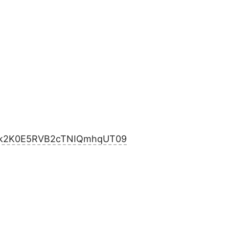
Y2k2K0E5RVB2cTNIQmhqUT09