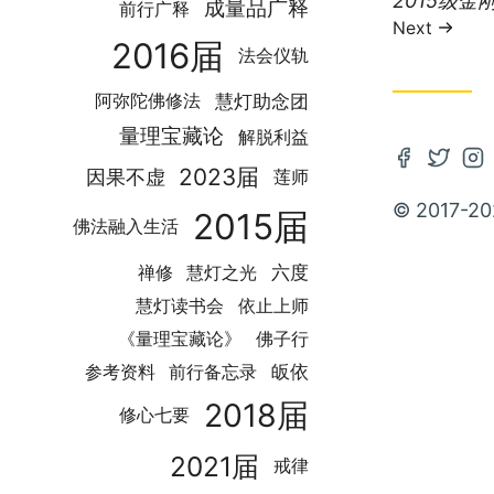
2015级金刚
成量品广释
前行广释
post:
Next
2016届
法会仪轨
慧灯助念团
阿弥陀佛修法
量理宝藏论
解脱利益
Open
Open
Op
2023届
因果不虚
莲师
Faceboo
Twitte
In
© 2017-20
2015届
account
accou
ac
佛法融入生活
in
in
in
禅修
慧灯之光
六度
new
new
ne
慧灯读书会
依止上师
tab
tab
ta
《量理宝藏论》
佛子行
皈依
参考资料
前行备忘录
2018届
修心七要
2021届
戒律