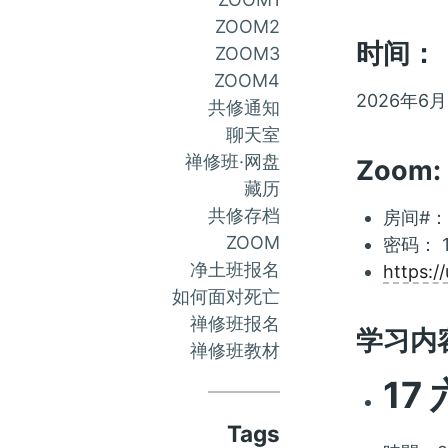
ZOOM2
时间：
ZOOM3
ZOOM4
2026年6
共修通知
聊天室
禅修班·网盘
Zoom:
藏历
共修存档
房间#：7
ZOOM
密码： 1
净土班报名
https:
如何面对死亡
禅修班报名
学习内
禅修班教材
17
Tags