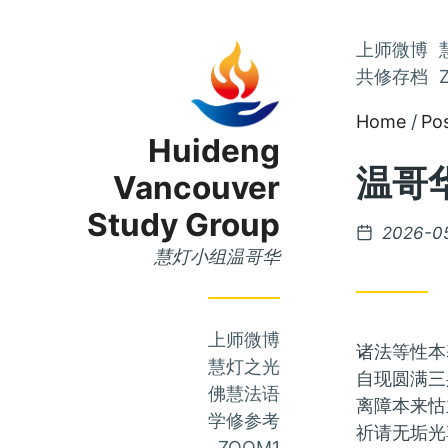
Skip
上师微博
Skip
to
共修存档
to
Main
Home
Po
Content
Menu
Huideng
温哥华
Vancouver
Study Group
Posted
2026-0
on
慧灯小组温哥华
上师微博
诸法等性本
慧灯之光
自现圆满三
佛慧法语
离障本来怙
学修参考
祈请无垢光
ZOOM1