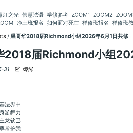
慧灯之光
佛慧法语
学修参考
ZOOM1
ZOOM2
ZOOM
ZOOM
净土班报名
如何面对死亡
禅修班报名
禅修班
sts
温哥华2018届Richmond小组2026年6月1日共修
2018届Richmond小组2
5-31
编辑
基法界中
身游舞力
主龙钦巴
尊常护我