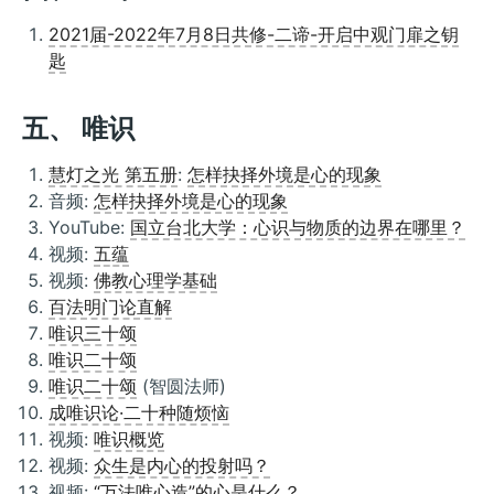
2021届-2022年7月8日共修-二谛-开启中观门扉之钥
匙
五、 唯识
慧灯之光 第五册
:
怎样抉择外境是心的现象
音频:
怎样抉择外境是心的现象
YouTube:
国立台北大学：心识与物质的边界在哪里？
视频:
五蕴
视频:
佛教心理学基础
百法明门论直解
唯识三十颂
唯识二十颂
唯识二十颂
(智圆法师)
成唯识论·二十种随烦恼
视频:
唯识概览
视频:
众生是内心的投射吗？
视频:
“万法唯心造”的心是什么？