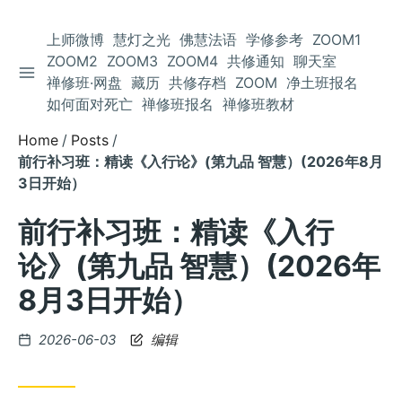
上师微博
慧灯之光
佛慧法语
学修参考
ZOOM1
ZOOM2
ZOOM3
ZOOM4
共修通知
聊天室
TOGGLE SIDEBAR
Skip
禅修班·网盘
藏历
共修存档
ZOOM
净土班报名
to
如何面对死亡
禅修班报名
禅修班教材
Content
Home
Posts
前行补习班：精读《入行论》(第九品 智慧）(2026年8月
3日开始）
前行补习班：精读《入行
论》(第九品 智慧）(2026年
8月3日开始）
Posted
2026-06-03
编辑
on