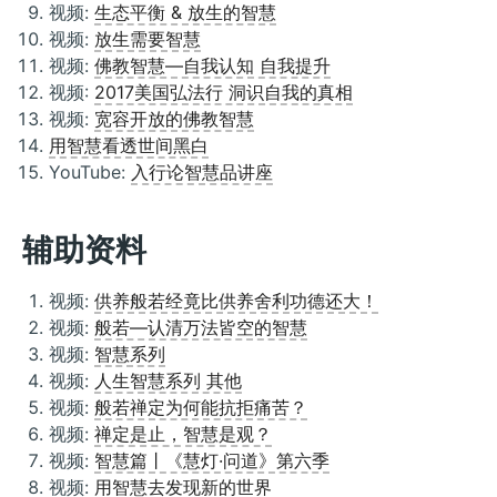
视频:
生态平衡 & 放生的智慧
视频:
放生需要智慧
视频:
佛教智慧—自我认知 自我提升
视频:
2017美国弘法行 洞识自我的真相
视频:
宽容开放的佛教智慧
用智慧看透世间黑白
YouTube:
入行论智慧品讲座
辅助资料
视频:
供养般若经竟比供养舍利功德还大！
视频:
般若—认清万法皆空的智慧
视频:
智慧系列
视频:
人生智慧系列 其他
视频:
般若禅定为何能抗拒痛苦？
视频:
禅定是止，智慧是观？
视频:
智慧篇丨《慧灯·问道》第六季
视频:
用智慧去发现新的世界