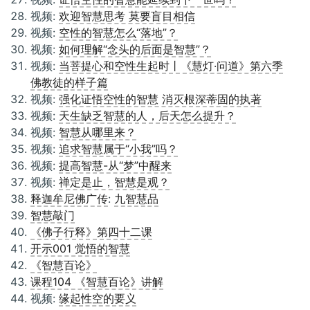
视频:
欢迎智慧思考 莫要盲目相信
视频:
空性的智慧怎么“落地”？
视频:
如何理解“念头的后面是智慧”？
视频:
当菩提心和空性生起时丨《慧灯·问道》第六季
佛教徒的样子篇
视频:
强化证悟空性的智慧 消灭根深蒂固的执著
视频:
天生缺乏智慧的人，后天怎么提升？
视频:
智慧从哪里来？
视频:
追求智慧属于“小我”吗？
视频:
提高智慧-从“梦”中醒来
视频:
禅定是止，智慧是观？
释迦牟尼佛广传
:
九智慧品
智慧敲门
《佛子行释》第四十二课
开示001 觉悟的智慧
《智慧百论》
课程104 《智慧百论》讲解
视频:
缘起性空的要义