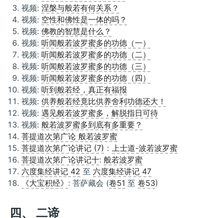
视频:
涅槃与般若有何关系？
视频:
空性和佛性是一体的吗？
视频:
佛教的智慧是什么？
视频:
听闻般若波罗蜜多的功德（一）
视频:
听闻般若波罗蜜多的功德（二）
视频:
听闻般若波罗蜜多的功德（三）
视频:
听闻般若波罗蜜多的功德（四）
视频:
听到般若经，真正有福报
视频:
供养般若经竟比供养舍利功德还大！
视频:
遇见般若波罗蜜多，解脱指日可待
视频:
般若波罗蜜多到底有多重要？
菩提道次第广论 般若波罗蜜
菩提道次第广论讲记 (7)
：
上士道-波若波罗蜜
菩提道次第广论讲记十
:
般若波罗蜜
六度集经讲记 42
至
六度集经讲记 47
《大宝积经》
: 菩萨藏会 (
卷51
至
卷53
)
四、 二谛