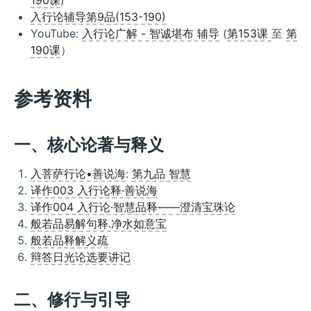
入行论辅导第9品(153-190)
YouTube:
入行论广解 - 智诚堪布 辅导
(
第153课
至
第
190课
）
参考资料
一、核心论著与释义
入菩萨行论•善说海
:
第九品 智慧
译作003 入行论释·善说海
译作004 入行论·智慧品释——澄清宝珠论
般若品易解句释.净水如意宝
般若品释解义疏
辩答日光论选要讲记
二、修行与引导