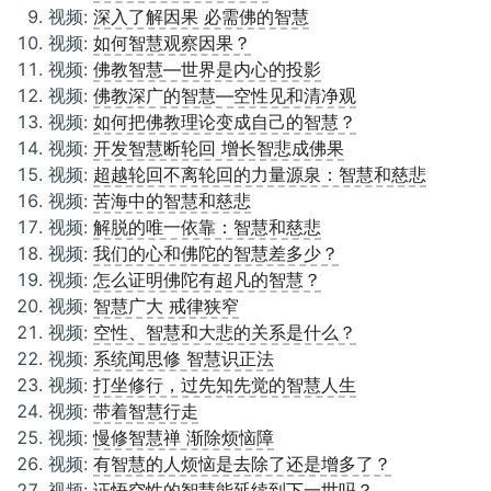
视频:
深入了解因果 必需佛的智慧
视频:
如何智慧观察因果？
视频:
佛教智慧—世界是内心的投影
视频:
佛教深广的智慧—空性见和清净观
视频:
如何把佛教理论变成自己的智慧？
视频:
开发智慧断轮回 增长智悲成佛果
视频:
超越轮回不离轮回的力量源泉：智慧和慈悲
视频:
苦海中的智慧和慈悲
视频:
解脱的唯一依靠：智慧和慈悲
视频:
我们的心和佛陀的智慧差多少？
视频:
怎么证明佛陀有超凡的智慧？
视频:
智慧广大 戒律狭窄
视频:
空性、智慧和大悲的关系是什么？
视频:
系统闻思修 智慧识正法
视频:
打坐修行，过先知先觉的智慧人生
视频:
带着智慧行走
视频:
慢修智慧禅 渐除烦恼障
视频:
有智慧的人烦恼是去除了还是增多了？
视频:
证悟空性的智慧能延续到下一世吗？