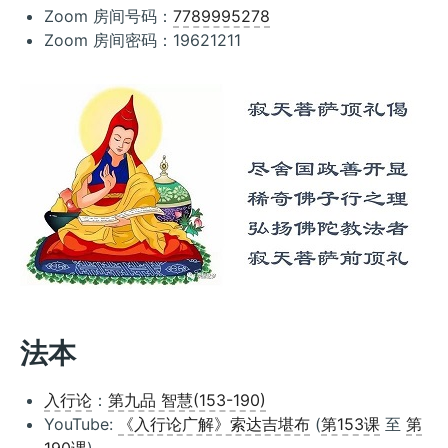
Zoom 房间号码：
7789995278
Zoom 房间密码：19621211
法本
入行论
：
第九品 智慧(153-190)
YouTube:
《入行论广解》索达吉堪布
(
第153课
至
第
190课
)