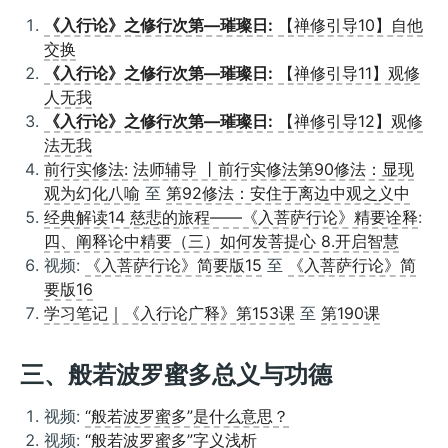
《入行论》之修行次第—璀璨日:
【禅修引导10】自他
交换
《入行论》之修行次第—璀璨日:
【禅修引导11】观修
人无我
《入行论》之修行次第—璀璨日:
【禅修引导12】观修
法无我
前行实修法:
法师辅导 丨前行实修法第90修法：显现
观为幻化八喻
至
第92修法：安住于离边中观之义中
经典解读14 慈悲的旅程——《入菩萨行论》精要诠释
:
四、阐释论中精要（三）如何发菩提心 8.开启智慧
视频:
《入菩萨行论》简要版15
至
《入菩萨行论》简
要版16
学习笔记｜《入行论广释》第153课
至
第190课
三、般若波罗蜜多总义与功德
视频:
“般若波罗蜜多”是什么意思？
视频:
“般若波罗蜜多”字义浅析