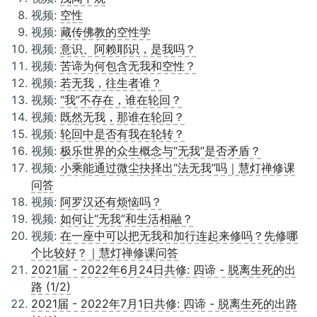
视频:
空性
视频:
藏传佛教的空性学
视频:
意识、阿赖耶识，是我吗？
视频:
苦谛为何包含无我和空性？
视频:
若无我，往生者谁？
视频:
“我”不存在，谁在轮回？
视频:
既然无我，那谁在轮回？
视频:
轮回中是否有我在轮转？
视频:
极乐世界的众生概念与“无我”是否矛盾？
视频:
小乘能通过微尘抉择出“法无我”吗｜慧灯禅修课
问答
视频:
阿罗汉还有烦恼吗？
视频:
如何让“无我”和生活相融？
视频:
在一座中可以把无我和加行连起来修吗？先修哪
个比较好？｜慧灯禅修课问答
2021届 - 2022年6月24日共修: 四谛 - 脱离生死的出
路 (1/2)
2021届 - 2022年7月1日共修: 四谛 - 脱离生死的出路